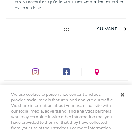
vous ressentez qu’elle commence à affecter votre
estime de soi
SUIVANT
AVIS DE CONFIDENTIALITÉ
We use cookies to personalize content and ads,
provide social media features, and analyze our traffic.
DÉCLARATION RELATIVE AUX COOKIES
We share information about your use of our site with
COOKIE LIST
our social media, advertising, and analytics partners
CONTACT
who may combine it with other information that you
have provided to them or that they have collected
CRÉDITS – MENTIONS LÉGALES
from your use of their services. For more information